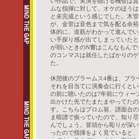
い作品で、実演を聴ける機会は貴
ムな指揮に対して、オケのほうは
と未完成という感じでした。木管
が、金管は音色まで気を配る余裕
体的に、道筋がわかって進んでい
い手探り感が出てしまっていたと
が弱いときのN響はこんなもんで
のコンマスは就任したばかりのゲ
た。
休憩後のブラームス4番は、ブラ
それを目当てに演奏会に行くとい
の前に聴いたのは7年前にウィー
出かけた先でたまたまやってたの
す。こちらはブロム翁、譜面台の
ま暗譜で振っていたので、知り尽
んでしょう。冒頭から彫りが深い
ったので指揮をよく見ていると、