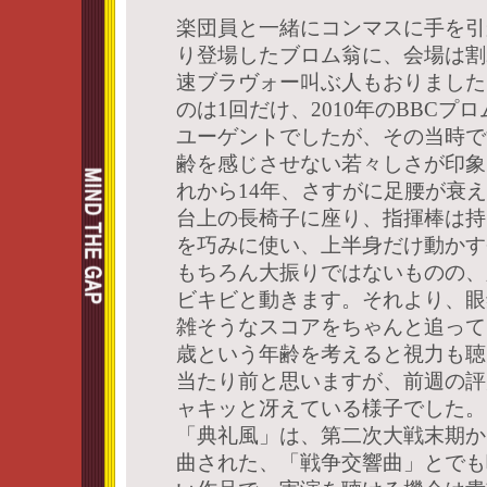
楽団員と一緒にコンマスに手を引
り登場したブロム翁に、会場は割
速ブラヴォー叫ぶ人もおりました
のは1回だけ、2010年のBBCプ
ユーゲントでしたが、その当時で
齢を感じさせない若々しさが印象
れから14年、さすがに足腰が衰
台上の長椅子に座り、指揮棒は持
を巧みに使い、上半身だけ動かす
もちろん大振りではないものの、
ビキビと動きます。それより、眼
雑そうなスコアをちゃんと追って
歳という年齢を考えると視力も聴
当たり前と思いますが、前週の評
ャキッと冴えている様子でした。
「典礼風」は、第二次大戦末期か
曲された、「戦争交響曲」とでも