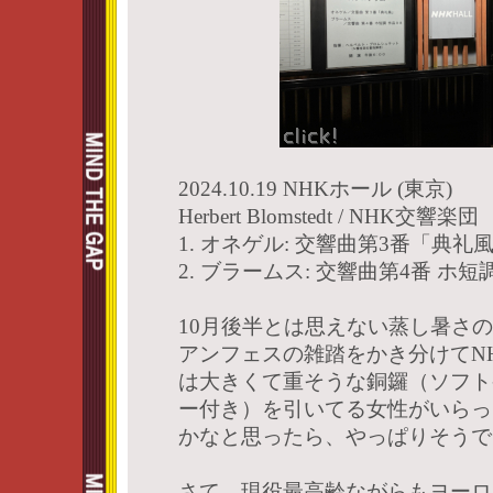
2024.10.19 NHKホール (東京)
Herbert Blomstedt / NHK交響楽団
1. オネゲル: 交響曲第3番「典礼
2. ブラームス: 交響曲第4番 ホ短
10月後半とは思えない蒸し暑さ
アンフェスの雑踏をかき分けてN
は大きくて重そうな銅鑼（ソフト
ー付き）を引いてる女性がいらっ
かなと思ったら、やっぱりそうで
さて、現役最高齢ながらもヨーロ