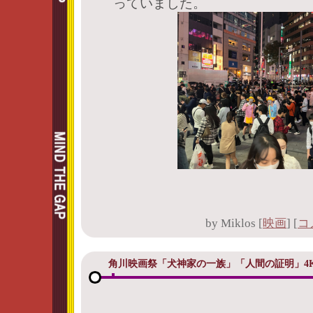
っていました。
by
Miklos
[
映画
]
[
コ
角川映画祭「犬神家の一族」「人間の証明」4