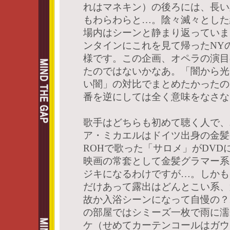
れはマネキン）の後ろには、長い
もわらわらと…。陰々滅々とした
場内はシーンと静まり返っていま
ンタインにこれを見て帰ったNY
様です。この企画、オペラの演目
たのではないかなあ。「闇から光
い闇」の対比でまとめたかったの
番を逆にしては全く意味をなさな
歌手はどちらも初めて聴く人で、
ア・ミカエルはドイツ出身の金髪
ROHで歌った「サロメ」がDVD
映画の常套として金髪グラマー系
ジキになるわけですが…。しかも
だけあって露出はどんとこい系、
故か入浴シーンになって自慢の？
の部屋ではシミーズ一枚で雨に濡
ケ（せめてカーテンコールはガウ