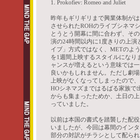
1. Prokofiev: Romeo and Juliet
昨年もギリギリまで興業体制がは
させられたROHのライブシネマ
とうとう開幕に間に合わず、その
演の24時間以内に1度きりの上
イブ」方式ではなく、METのよ
を1週間上映するスタイルになり
ャンスが増えるという意味では一
良いかもしれません。ただし劇場
上映がなくなってしまったので、
HOシネマズまではるばる家族で
からも集まったためか、土日の上
っていました。
以前は本国の書式を踏襲した配役
いましたが、今回は幕間のインタ
部分の対訳がチラシとして配られ