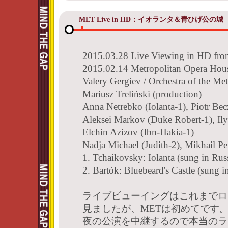
MET Live in HD：イオランタ＆青ひげ公の城
2015.03.28 Live Viewing in HD fro
2015.02.14 Metropolitan Opera Hou
Valery Gergiev / Orchestra of the Me
Mariusz Treliński (production)
Anna Netrebko (Iolanta-1), Piotr Be
Aleksei Markov (Duke Robert-1), Il
Elchin Azizov (Ibn-Hakia-1)
Nadja Michael (Judith-2), Mikhail P
1. Tchaikovsky: Iolanta (sung in Rus
2. Bartók: Bluebeard's Castle (sung 
ライブビューイングはこれまでロ
見ましたが、METは初めてです
夜の公演を中継するので本当のラ