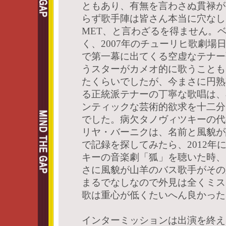
ともあり、有無を言わさぬ貫禄が
らず歌手陣は皆さん本当に穴なし
MET、と言わざるを得ません。
く、2007年のチューリヒ歌劇場
で第一幕に出てくる空虚なテナー
うスターがカメオ的に歌うことも
たくらいでしたが、今まさに円熟
る正統派テナーの丁寧な歌唱は、
ンティックな芸術的欲求を十二分
でした。病欠タノヴィツキーの代
リヤ・バーニクは、名前と風貌が
で記録を探してみたら、2012年
キーの音楽劇「狐」を聴いた時、
さに風貌が山羊のバス歌手がその
まるでなしなので外見は全くミス
歌は重心が低くたいへん良かった
インターミッションは出演を終え