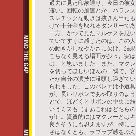
過去に見た印象通り、今日の彼女
凄い。回転の加速とか、バランス
スレチックな動きは抜きん出たも
けで十分金を取れるダンサーであ
一方、かつて見たマルケスを思い
ていてすぐに感じたのは、この人
の動きがしなやかさに欠け、結果
こちなく見える場面が少々。実は
は、と思いました。また、マクレ
を切ってほしいほんの一瞬で、客
だか自分の演技に没頭し過ぎてい
られました。このバレエは小道具
が、長いリボンであや取りのよう
とで、ほどくとリボンの中央に結
いうミスも（まあこれはどちらの
が）。資質的にはマクレーとはキ
良さそうにも思えますが、特にこ
さはなくとも、ラブラブ感をぷん