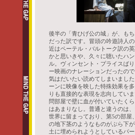
後半の「青ひげ公の城」が、もち
だった訳です。冒頭の吟遊詩人の
近はペーテル・バルトーク訳の英
かと思いきや、久々に聴いたハン
ル。ヴィンセント・プライスばり
ー映画のナレーションだったので
気はだいたい読めてしまいました
ーンに映像を映した特殊効果を多
りも直接的な表現を志向していま
問部屋で壁に血が付いていたくら
はあまりなし。普通と違うのは、
世界に留まっており、第5の部屋
の地下茎のようなものがぶら下が
土に埋められようとしているパー