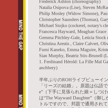
Frederick Ashton (choreography)
Natalia Osipova (Lise), Steven McRa
Philip Mosley (Widow Simone), Paul
Christopher Saunders (Thomas), Gary
Michael Stojko (cockerel, notary's cle
Francesca Hayward, Meaghan Grace 
Gemma Pitchley-Gale, Leticia Stock 
Christina Arestis , Claire Calvert, Ol
Fumi Kaneko, Emma Maguire, Krist
Sian Murphy, Beatriz Stix-Brunell (Li
1. Ferdinand Hérold: La Fille Mal Ga
anchbery)
半年ぶりのROHライブビューイ
「リーズの結婚」。原題は仏語で“La Fil
e”（下手に見張られた娘＝しつ
は“The Wayward Daughter
トルですので、邦題で通用されて