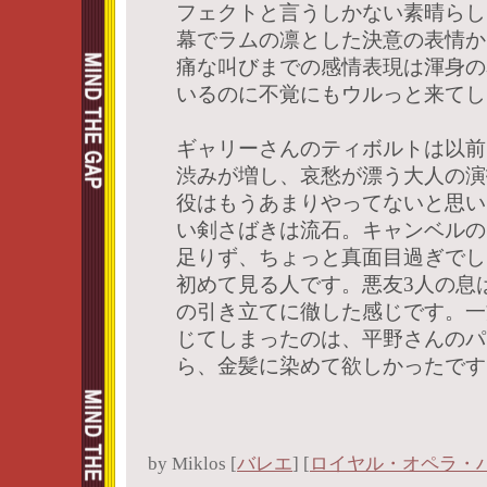
フェクトと言うしかない素晴らし
幕でラムの凛とした決意の表情か
痛な叫びまでの感情表現は渾身の
いるのに不覚にもウルっと来てし
ギャリーさんのティボルトは以前
渋みが増し、哀愁が漂う大人の演
役はもうあまりやってないと思い
い剣さばきは流石。キャンベルの
足りず、ちょっと真面目過ぎでし
初めて見る人です。悪友3人の息
の引き立てに徹した感じです。一
じてしまったのは、平野さんのパ
ら、金髪に染めて欲しかったです
by
Miklos
[
バレエ
]
[
ロイヤル・オペラ・