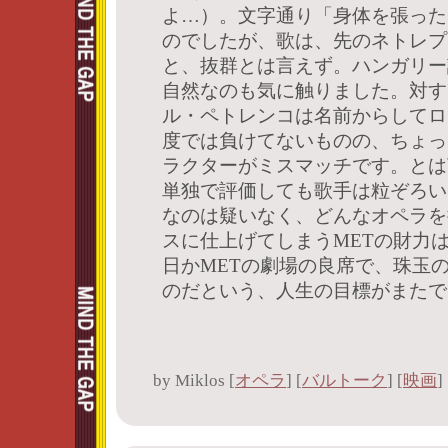
よ…）。文字通り「身体を張った
のでしたが、歌は、先のネトレプ
と、抜群とは言えず。ハンガリー
自然なのも気に触りました。対す
ル・ペトレンコは名前からしてロ
度では負けてないものの、ちょっ
ラクターがミスマッチです。とは
単独で評価しても歌手は粒ぞろい
なのは疑いなく、どんなオペラを
スに仕上げてしまうMETの財力
日かMETの劇場の良席で、珠玉
のだという、人生の目標がまたで
by
Miklos
[
オペラ
]
[
バルトーク
]
[
映画
]