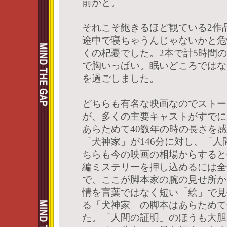
前かと。
それこそ飽きるほど観ている2作
途中で寝ちゃうんじゃないかと危
くの杞憂でした。2本で計5時間
で胸いっぱい。眠いどころではな
を過ごしました。
どちらも有名な映画なのでストー
が、多くの主要キャストがすでに
あらためて40数年の時の長さを
「犬神家」が146分に対し、「人
ちらも今の映画の相場からすると
編ミステリーを押し込めるには全
で、ここが脚本家の腕の見せ所か
情を言葉ではなく短い「絵」で見
る「犬神家」の脚本はあらためて
た。「人間の証明」のほうも大胆