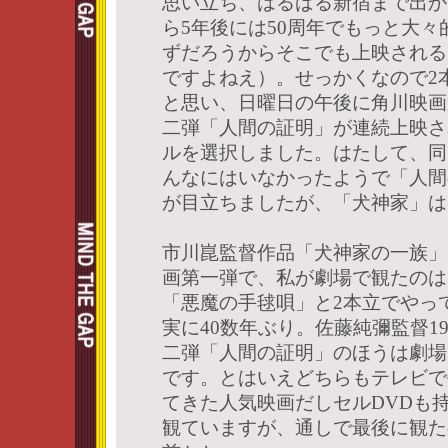
思い立ち、はるばる新宿まで出か
ら5年後には50周年でもっと大
ずだろうからそこでも上映される
ですよねえ）。せっかくなので2
と思い、日曜日の午後に角川映画
二弾「人間の証明」が連続上映さ
ルを選択しました。はたして、同
んなにはいなかったようで「人間
が目立ちましたが、「犬神家」は
市川崑監督作品「犬神家の一族」は
画第一弾で、私が劇場で観たのは
「悪魔の手毬唄」と2本立でやっ
実に40数年ぶり。佐藤純彌監督1
二弾「人間の証明」のほうは劇場
です。とはいえどちらもテレビで
てきた人気映画だしセルDVDも
観ていますが、通しで最後に観た