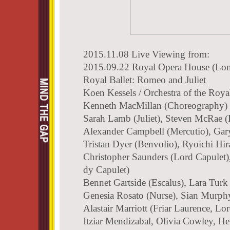
2015.11.08 Live Viewing from:
2015.09.22 Royal Opera House (Lo
Royal Ballet: Romeo and Juliet
Koen Kessels / Orchestra of the Roy
Kenneth MacMillan (Choreography)
Sarah Lamb (Juliet), Steven McRae 
Alexander Campbell (Mercutio), Gary
Tristan Dyer (Benvolio), Ryoichi Hir
Christopher Saunders (Lord Capulet)
dy Capulet)
Bennet Gartside (Escalus), Lara Turk
Genesia Rosato (Nurse), Sian Murp
Alastair Marriott (Friar Laurence, L
Itziar Mendizabal, Olivia Cowley, He