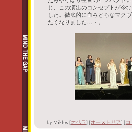
たらやっぱり生首のインパクトに
じ、この演出のコンセプトが今ひ
した。徹底的に血みどろなマクヴ
たくなりました…・。
by
Miklos
[
オペラ
]
[
オーストリア
]
[
コ