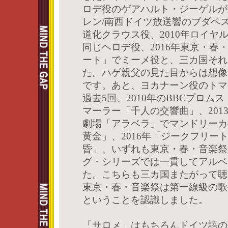
ロデ役のゲアハルト・ジーゲルが過
レン/南西ドイツ放送響のブダペ
道化クラウス役、2010年ロイヤ
同じヘロデ役、2016年東京・春
ート」でミーメ役と、三カ国それ
た。ハゲ親父の見た目からは想像
です。あと、ヨカナーン役のトマ
過去5回、2010年のBBCプロム
マーラー「千人の交響曲」、201
劇場「アラベラ」でマンドリーカ役
黄金」、2016年「ジークフリート
昏」、いずれも東京・春・音楽祭
グ・シリーズでは一貫してアルベ
た。こちらも三カ国またがって聴
東京・春・音楽祭は第一線級の歌
ということを認識しました。
「サロメ」はもちろんドイツ語の