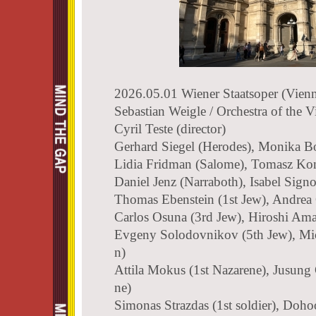
2026.05.01 Wiener Staatsoper (Vien
Sebastian Weigle / Orchestra of the 
Cyril Teste (director)
Gerhard Siegel (Herodes), Monika B
Lidia Fridman (Salome), Tomasz Kon
Daniel Jenz (Narraboth), Isabel Signo
Thomas Ebenstein (1st Jew), Andrea
Carlos Osuna (3rd Jew), Hiroshi Ama
Evgeny Solodovnikov (5th Jew), Mi
n)
Attila Mokus (1st Nazarene), Jusung
ne)
Simonas Strazdas (1st soldier), Doho