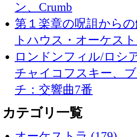
ン、Crumb
第１楽章の呪詛からの
トハウス・オーケスト
ロンドンフィル/ロシア
チャイコフスキー、ブ
チ：交響曲7番
カテゴリ一覧
オーケストラ (179)