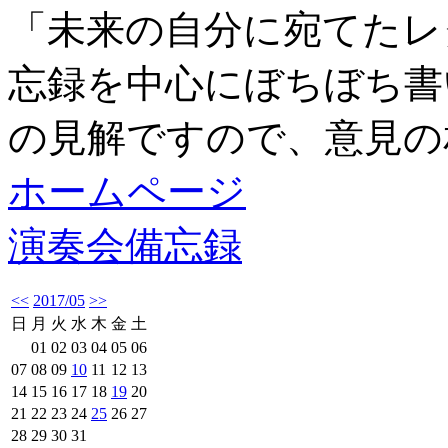
「未来の自分に宛てたレ
忘録を中心にぼちぼち書
の見解ですので、意見の
ホームページ
演奏会備忘録
<<
2017/05
>>
日
月
火
水
木
金
土
01
02
03
04
05
06
07
08
09
10
11
12
13
14
15
16
17
18
19
20
21
22
23
24
25
26
27
28
29
30
31